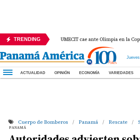
co
UMECIT cae ante Olimpia en la Copa Centroamer
TRENDING
Jueves
ACTUALIDAD
OPINIÓN
ECONOMÍA
VARIEDADES
Cuerpo de Bomberos
Panamá
Rescate
/
/
/
PANAMÁ
Autoridades advierten sobr