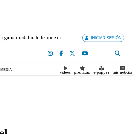
la de bronce en salto largo femenino
José Fajardo
INICIAR SESIÓN
IMEDIA
videos
premium
e-papper
mis noticias
el