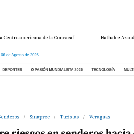
icana de la Concacaf
Nathalee Aranda gana medal
 06 de Agosto de 2026
DEPORTES
⚽ PASIÓN MUNDIALISTA 2026
TECNOLOGÍA
MULT
Senderos
Sinaproc
Turistas
Veraguas
/
/
/
e riesgos en senderos hacia 