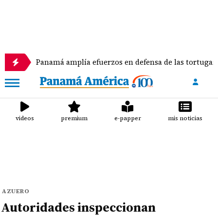
namá amplía efuerzos en defensa de las tortugas marinas
videos
premium
e-papper
mis noticias
AZUERO
Autoridades inspeccionan