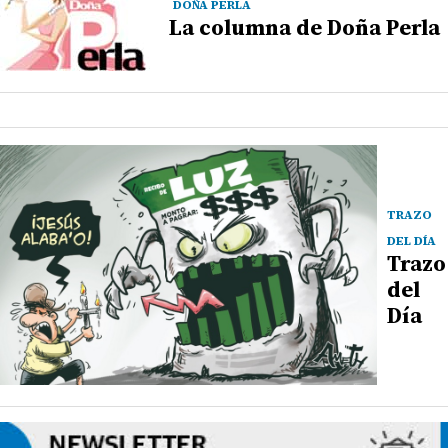
DOÑA PERLA
La columna de Doña Perla
TRAZO
DEL DÍA
Trazo
del
Día