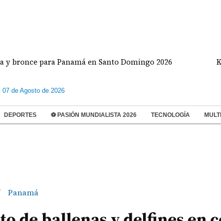
once para Panamá en Santo Domingo 2026
Khloé K
s 07 de Agosto de 2026
DEPORTES
⚽ PASIÓN MUNDIALISTA 2026
TECNOLOGÍA
MULT
Panamá
/
o de ballenas y delfines en c