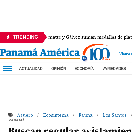
Heurtematte y Gálvez suman medallas de plata y br
TRENDING
Vierne
ACTUALIDAD
OPINIÓN
ECONOMÍA
VARIEDADES
Azuero
Ecosistema
Fauna
Los Santos
/
/
/
PANAMÁ
Buscan regular avistamient