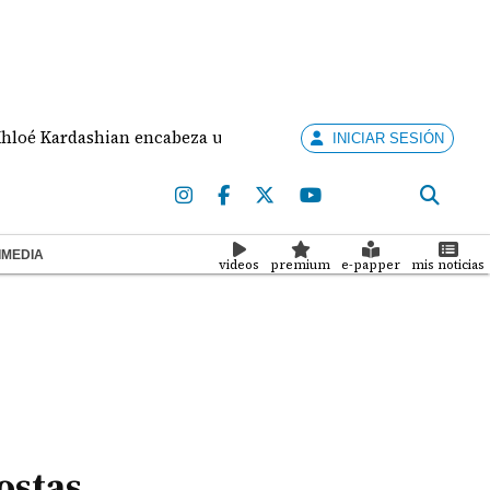
ardashian encabeza un nuevo programa de telerrealidad enfo
INICIAR SESIÓN
IMEDIA
videos
premium
e-papper
mis noticias
ostas