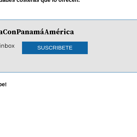
dades costeras que lo ofrecen.
lDíaConPanamáAmérica
 inbox
SUSCRIBETE
be!