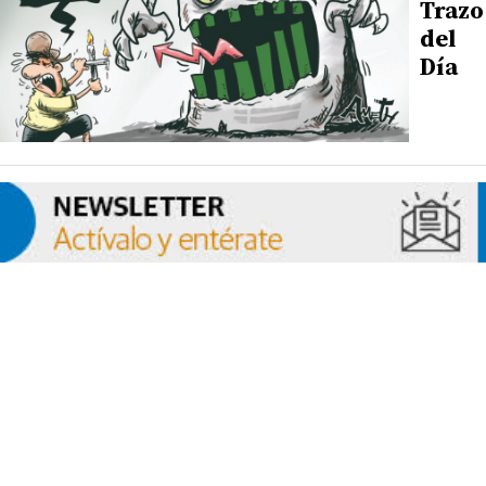
Trazo
del
Día