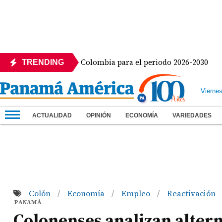
encia de Colombia para el periodo 2026-2030
Belin
TRENDING
Vierne
ACTUALIDAD
OPINIÓN
ECONOMÍA
VARIEDADES
Colón
Economía
Empleo
Reactivación
/
/
/
PANAMÁ
Colonenses analizan alter