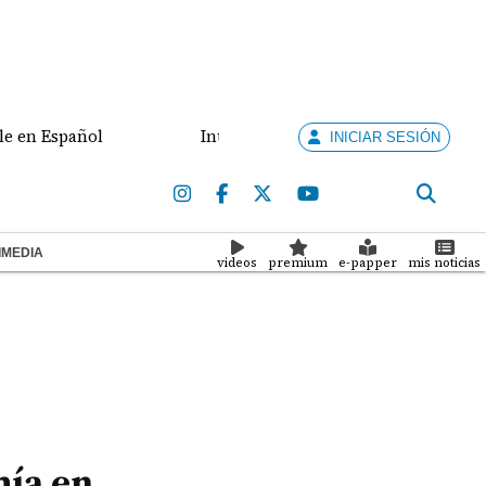
Interconexión eléctrica y combate al crimen organ
INICIAR SESIÓN
IMEDIA
videos
premium
e-papper
mis noticias
mía en