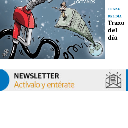
TRAZO
DEL DÍA
Trazo
del
día