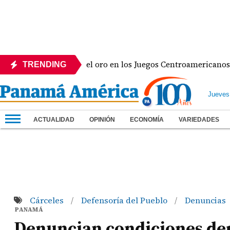
 y va por el oro en los Juegos Centroamericanos y del Carib
TRENDING
Jueves
ACTUALIDAD
OPINIÓN
ECONOMÍA
VARIEDADES
Cárceles
Defensoría del Pueblo
Denuncias
/
/
PANAMÁ
Denuncian condiciones dep