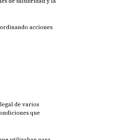
es de salubridad y la
oordinando acciones
legal de varios
condiciones que
 que utilizaban para