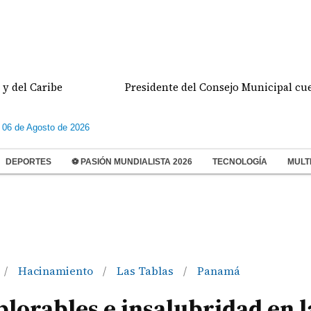
e
Presidente del Consejo Municipal cuestiona recor
 06 de Agosto de 2026
DEPORTES
⚽ PASIÓN MUNDIALISTA 2026
TECNOLOGÍA
MULT
Hacinamiento
Las Tablas
Panamá
/
/
/
lorables e insalubridad en l