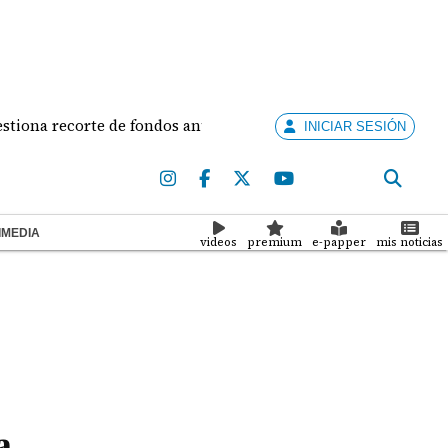
te de fondos anunciado por la alcaldesa
Alianza p
INICIAR SESIÓN
IMEDIA
videos
premium
e-papper
mis noticias
a