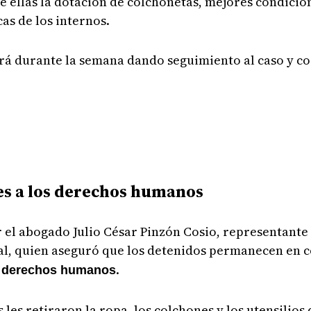
 ellas la dotación de colchonetas, mejores condicion
as de los internos.
rá durante la semana dando seguimiento al caso y c
es a los derechos humanos
el abogado Julio César Pinzón Cosio, representante 
al, quien aseguró que los detenidos permanecen en 
s
.
derechos humanos
 les retiraron la ropa, los colchones y los utensilios