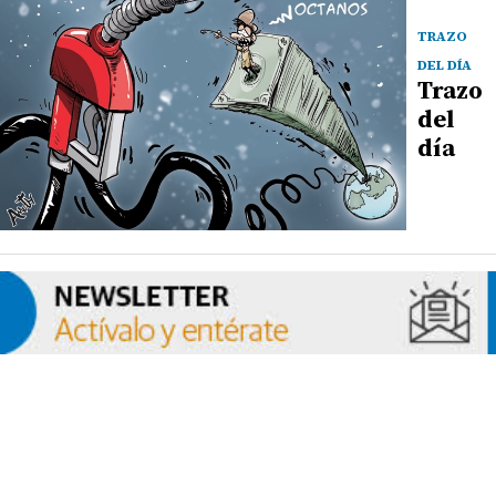
TRAZO
DEL DÍA
Trazo
del
día