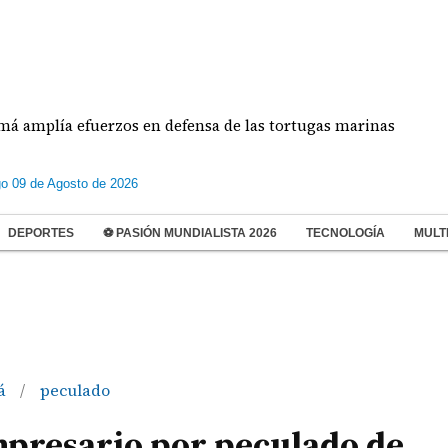
uerzos en defensa de las tortugas marinas
Estudi
o 09 de Agosto de 2026
DEPORTES
⚽ PASIÓN MUNDIALISTA 2026
TECNOLOGÍA
MULT
á
peculado
/
mpresario por peculado de