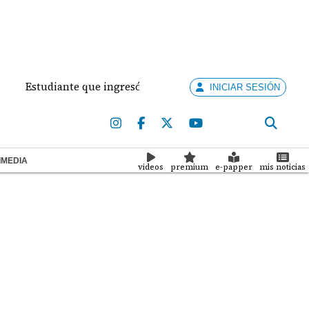
ante que ingresó con un arma de fuego al 'Dolores Moscote' p
INICIAR SESIÓN
IMEDIA
videos
premium
e-papper
mis noticias