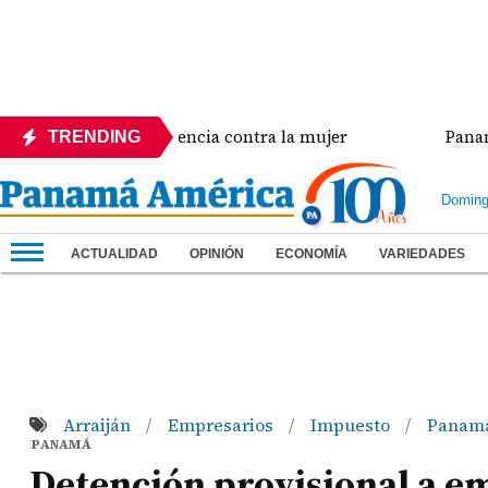
sis de violencia contra la mujer
Panamá amplía ef
TRENDING
Doming
ACTUALIDAD
OPINIÓN
ECONOMÍA
VARIEDADES
Arraiján
Empresarios
Impuesto
Panam
/
/
/
PANAMÁ
Detención provisional a e