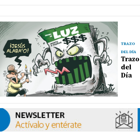
TRAZO
DEL DÍA
Trazo
del
Día