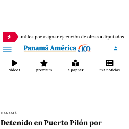
ea por asignar ejecución de obras a diputados
Pi
videos
premium
e-papper
mis noticias
PANAMÁ
Detenido en Puerto Pilón por