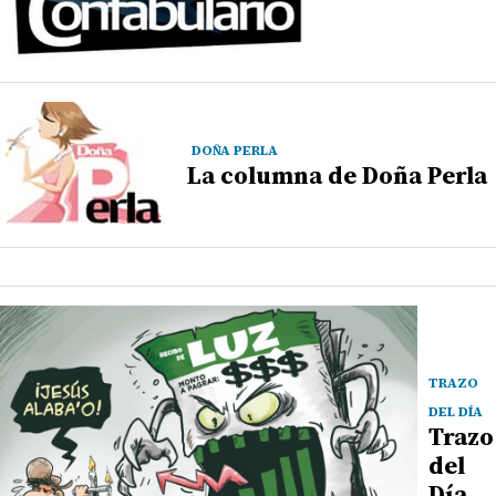
DOÑA PERLA
La columna de Doña Perla
TRAZO
DEL DÍA
Trazo
del
Día