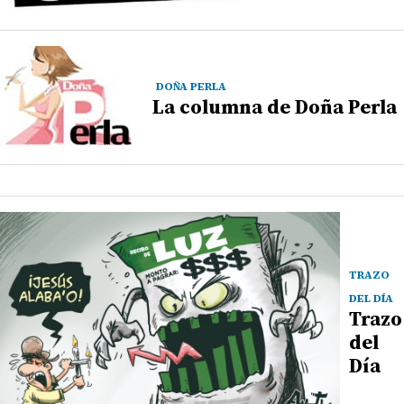
DOÑA PERLA
La columna de Doña Perla
TRAZO
DEL DÍA
Trazo
del
Día