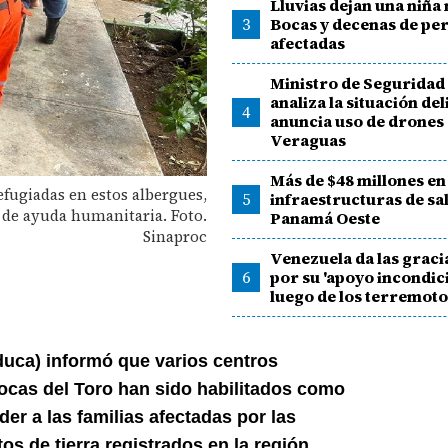
Lluvias dejan una niña
3
Bocas y decenas de pe
afectadas
Ministro de Seguridad
analiza la situación del
4
anuncia uso de drones
Veraguas
Más de $48 millones en
ugiadas en estos albergues,
5
infraestructuras de sa
 de ayuda humanitaria. Foto.
Panamá Oeste
Sinaproc
Venezuela da las graci
6
por su 'apoyo incondic
luego de los terremot
duca) informó que varios centros
Bocas del Toro han sido habilitados como
er a las familias afectadas por las
s de tierra registrados en la región.