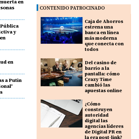
 muerta en
rsonas
CONTENIDO PATROCINADO
Caja de Ahorros
 Pública
estrena una
ictiva y
banca en línea
 en
más moderna
que conecta con
todos
lud en
Del casino de
barrio a la
pantalla: cómo
Crazy Time
as a Putin
cambió las
ional'
apuestas online
os
¿Cómo
construyen
autoridad
digital las
agencias líderes
de Digital PR en
la era post-link?