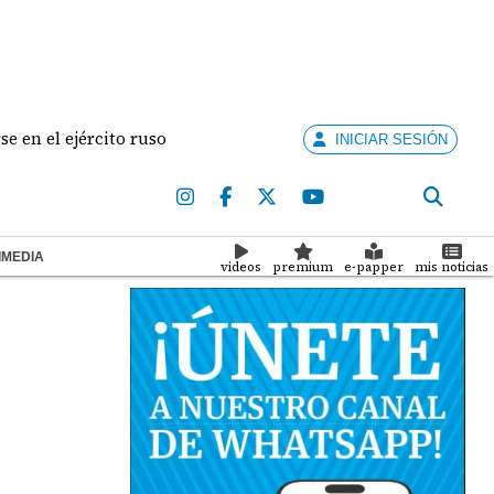
ejército ruso
Hallan arma de fuego en la mochila 
INICIAR SESIÓN
IMEDIA
videos
premium
e-papper
mis noticias