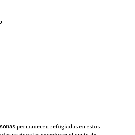
o
permanecen refugiadas en estos
rsonas
ades nacionales coordinan el envío de