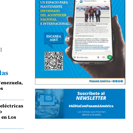
l
das
Venezuela,
os
eléctricas
o
 en Los