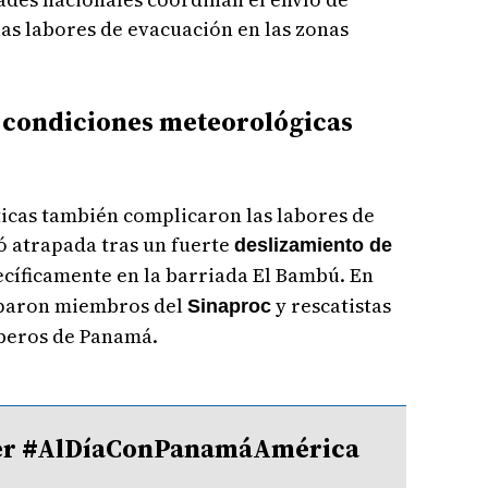
as labores de evacuación en las zonas
e condiciones meteorológicas
ticas también complicaron las labores de
 atrapada tras un fuerte
deslizamiento de
ecíficamente en la barriada El Bambú. En
iparon miembros del
y rescatistas
Sinaproc
beros de Panamá.
tter #AlDíaConPanamáAmérica