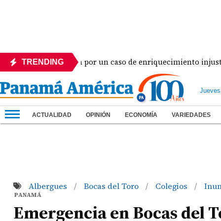
eguirá en prisión por un caso de enriquecimiento injustificado
TRENDING
Jueves
ACTUALIDAD
OPINIÓN
ECONOMÍA
VARIEDADES
Albergues
Bocas del Toro
Colegios
Inu
/
/
/
PANAMÁ
Emergencia en Bocas del T