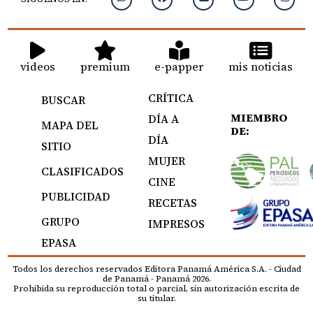
videos
premium
e-papper
mis noticias
CRÍTICA
BUSCAR
MIEMBRO
DÍA A
MAPA DEL
DE:
DÍA
SITIO
MUJER
CLASIFICADOS
CINE
PUBLICIDAD
RECETAS
GRUPO
IMPRESOS
EPASA
Todos los derechos reservados Editora Panamá América S.A. - Ciudad
de Panamá - Panamá 2026.
Prohibida su reproducción total o parcial, sin autorización escrita de
su titular.