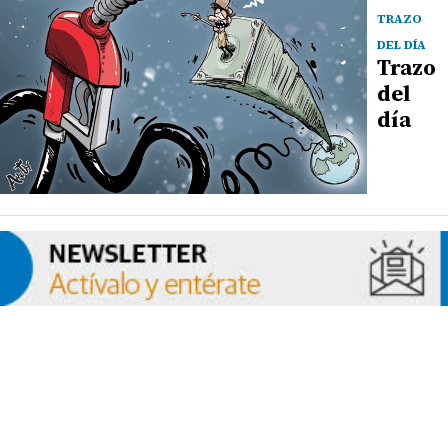
TRAZO
DEL DÍA
Trazo
del
día