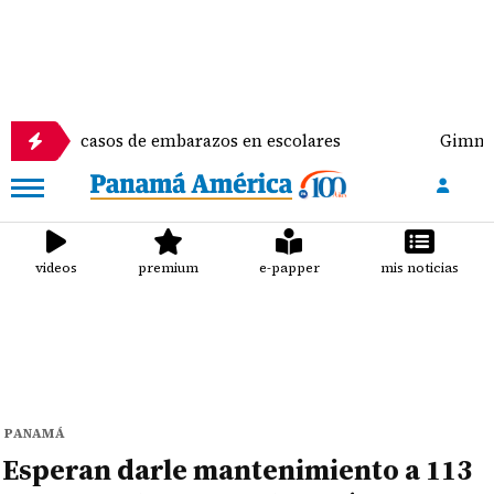
asos de embarazos en escolares
Gimnasta Alyiah Li
videos
premium
e-papper
mis noticias
PANAMÁ
Esperan darle mantenimiento a 113