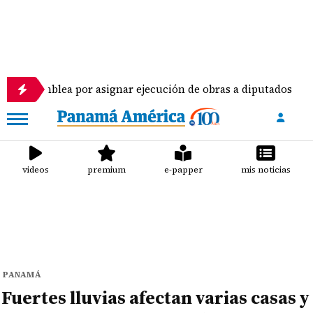
ea por asignar ejecución de obras a diputados
Pil
videos
premium
e-papper
mis noticias
PANAMÁ
Fuertes lluvias afectan varias casas y