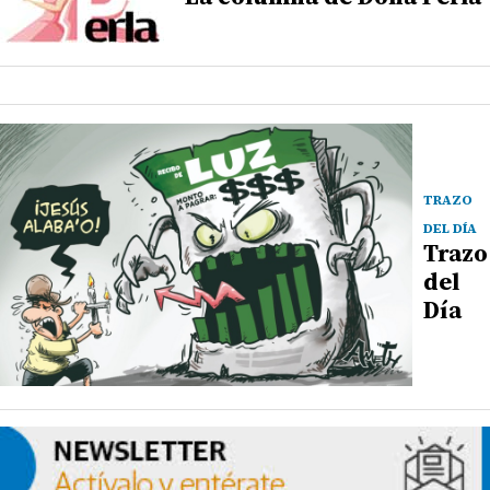
TRAZO
DEL DÍA
Trazo
del
Día