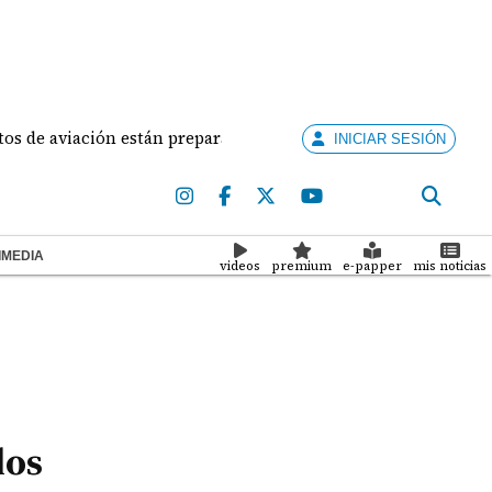
aviación están preparados para ejercer la docencia
INICIAR SESIÓN
IMEDIA
videos
premium
e-papper
mis noticias
los