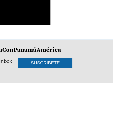
lDíaConPanamáAmérica
 inbox
SUSCRIBETE