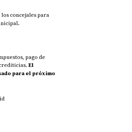
 los concejales para
nicipal.
impuestos, pago de
rediticias.
El
isado para el próximo
vid