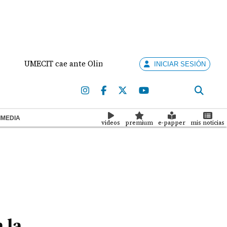
IT cae ante Olimpia en la Copa Centroamericana de la Conca
INICIAR SESIÓN
IMEDIA
videos
premium
e-papper
mis noticias
 la