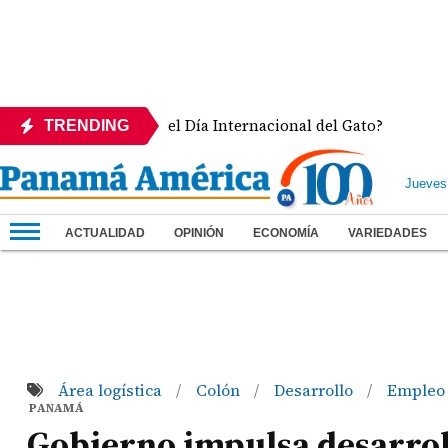
o se celebra el Día Internacional del Gato?
Goleada
TRENDING
Jueves
ACTUALIDAD
OPINIÓN
ECONOMÍA
VARIEDADES
Área logística
Colón
Desarrollo
Emple
/
/
/
PANAMÁ
Gobierno impulsa desarroll