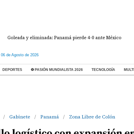
 y eliminada: Panamá pierde 4-0 ante México
UMEC
 06 de Agosto de 2026
DEPORTES
⚽ PASIÓN MUNDIALISTA 2026
TECNOLOGÍA
MULT
o
Gabinete
Panamá
Zona Libre de Colón
/
/
/
o logístico con expansión en