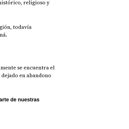
istórico, religioso y
gión, todavía
má.
lmente se encuentra el
n dejado en abandono
arte de nuestras