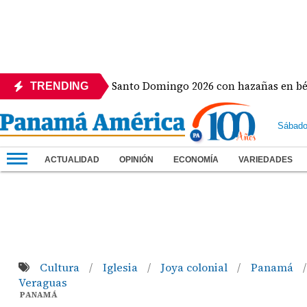
lla de oro en Santo Domingo 2026 con hazañas en béisbol, at
TRENDING
Sábado
ACTUALIDAD
OPINIÓN
ECONOMÍA
VARIEDADES
Cultura
Iglesia
Joya colonial
Panamá
/
/
/
/
Veraguas
PANAMÁ