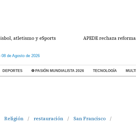
letismo y eSports
APEDE rechaza reformas al Regl
 08 de Agosto de 2026
DEPORTES
⚽ PASIÓN MUNDIALISTA 2026
TECNOLOGÍA
MULT
Religión
restauración
San Francisco
/
/
/