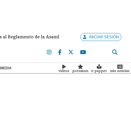
amento de la Asamblea por asignar ejecución de obras a dipu
INICIAR SESIÓN
IMEDIA
videos
premium
e-papper
mis noticias