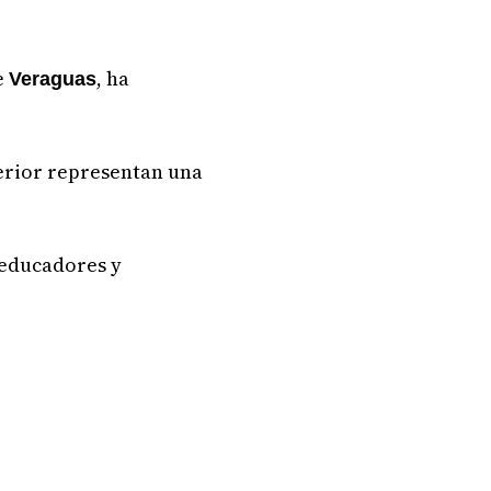
e
, ha
Veraguas
erior representan una
educadores y