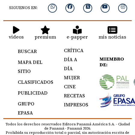
SIGUENOS EN:
videos
premium
e-papper
mis noticias
CRÍTICA
BUSCAR
MIEMBRO
DÍA A
MAPA DEL
DE:
DÍA
SITIO
MUJER
CLASIFICADOS
CINE
PUBLICIDAD
RECETAS
GRUPO
IMPRESOS
EPASA
Todos los derechos reservados Editora Panamá América S.A. - Ciudad
de Panamá - Panamá 2026.
Prohibida su reproducción total o parcial, sin autorización escrita de