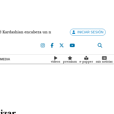
 encabeza un nuevo programa de telerrealidad enfocado en s
INICIAR SESIÓN
IMEDIA
videos
premium
e-papper
mis noticias
izar