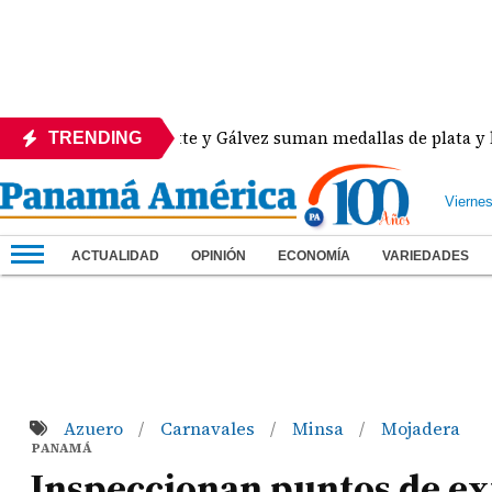
eurtematte y Gálvez suman medallas de plata y bronce para
TRENDING
Vierne
ACTUALIDAD
OPINIÓN
ECONOMÍA
VARIEDADES
Azuero
Carnavales
Minsa
Mojadera
/
/
/
PANAMÁ
Inspeccionan puntos de ex