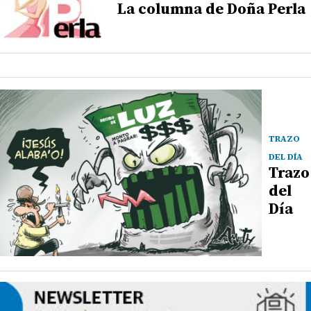
La columna de Doña Perla
TRAZO
DEL DÍA
Trazo
del
Día