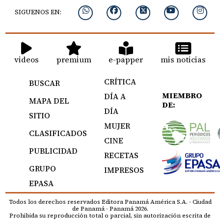
SIGUENOS EN:
videos
premium
e-papper
mis noticias
CRÍTICA
BUSCAR
MIEMBRO
DÍA A
MAPA DEL
DE:
DÍA
SITIO
MUJER
CLASIFICADOS
CINE
PUBLICIDAD
RECETAS
GRUPO
IMPRESOS
EPASA
Todos los derechos reservados Editora Panamá América S.A. - Ciudad
de Panamá - Panamá 2026.
Prohibida su reproducción total o parcial, sin autorización escrita de