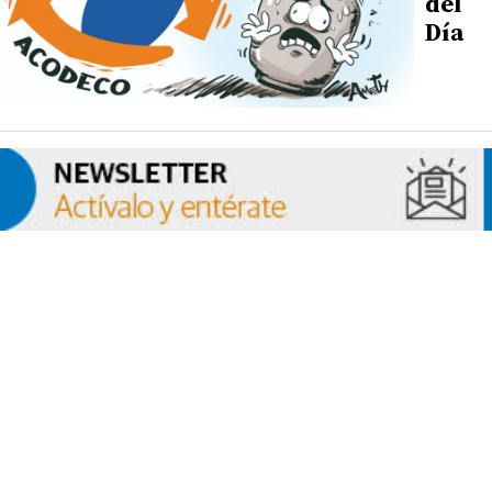
del
Día