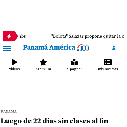
 Combs
"Bolota" Salazar propone quitar la custodia
videos
premium
e-papper
mis noticias
PANAMÁ
Luego de 22 días sin clases al fin