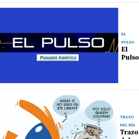
EL
PULSO
El
Pulso
TRAZO
DEL DÍA
Trazo