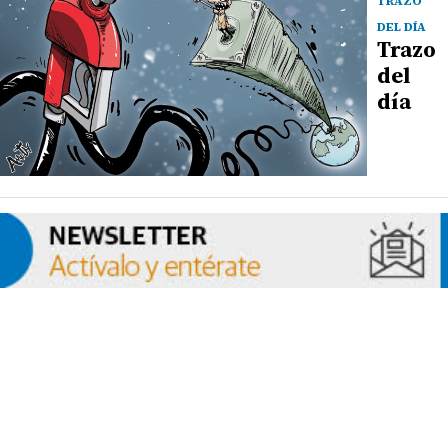
TRAZO
DEL DÍA
Trazo
del
día