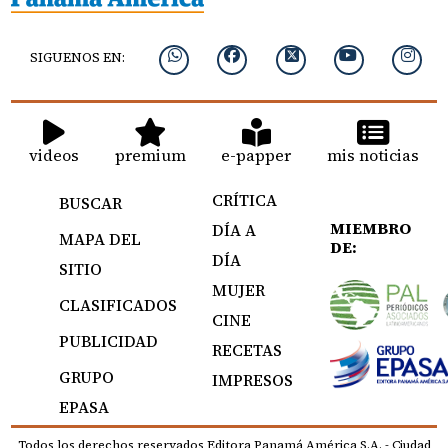
SIGUENOS EN:
videos
premium
e-papper
mis noticias
CRÍTICA
BUSCAR
MIEMBRO
DÍA A
MAPA DEL
DE:
DÍA
SITIO
MUJER
CLASIFICADOS
CINE
PUBLICIDAD
RECETAS
GRUPO
IMPRESOS
EPASA
Todos los derechos reservados Editora Panamá América S.A. - Ciudad