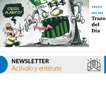
TRAZO
DEL DÍA
Trazo
del
Día