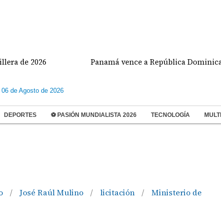
26
Panamá vence a República Dominicana y va por e
 06 de Agosto de 2026
DEPORTES
⚽ PASIÓN MUNDIALISTA 2026
TECNOLOGÍA
MULT
vo
José Raúl Mulino
licitación
Ministerio de
/
/
/