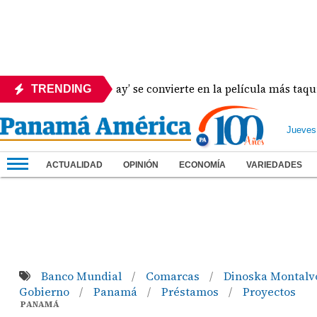
and New Day’ se convierte en la película más taquillera de 20
TRENDING
Jueves
ACTUALIDAD
OPINIÓN
ECONOMÍA
VARIEDADES
Banco Mundial
Comarcas
Dinoska Montal
/
/
Gobierno
Panamá
Préstamos
Proyectos
/
/
/
PANAMÁ