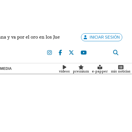
l oro en los Juegos Centroamericanos y del Caribe
INICIAR SESIÓN
IMEDIA
videos
premium
e-papper
mis noticias