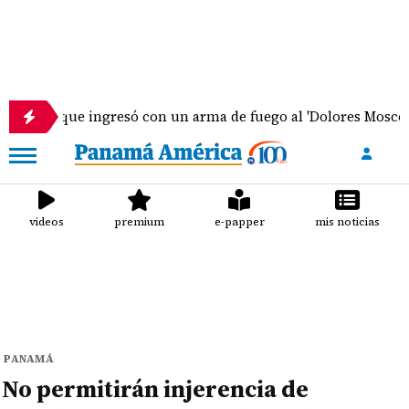
te que ingresó con un arma de fuego al 'Dolores Moscote' per
videos
premium
e-papper
mis noticias
PANAMÁ
No permitirán injerencia de