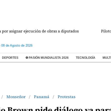
ejecución de obras a diputados
Pilotos de aviació
 08 de Agosto de 2026
DEPORTES
⚽ PASIÓN MUNDIALISTA 2026
TECNOLOGÍA
MULT
Monseñor
Panamá
Protestas
/
/
/
o Brown pide diálogo ya par