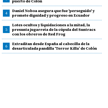
puerto de Colón
Daniel Noboa asegura que fue 'perseguido' y
4
promete dignidad y progreso en Ecuador
Lotes ocultos y liquidaciones a la mitad, la
5
presunta jugarreta de la cúpula del Suntracs
con los obreros de Red Frog
Extraditan desde España al cabecilla de la
6
desarticulada pandilla ‘Terror Killa’ de Colón