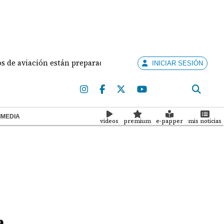
n están preparados para ejercer la docencia
Aduanas
INICIAR SESIÓN
IMEDIA
videos
premium
e-papper
mis noticias
a