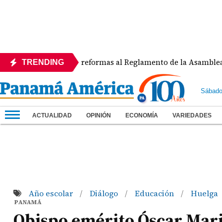
 rechaza reformas al Reglamento de la Asamblea por asignar 
TRENDING
Sábado
ACTUALIDAD
OPINIÓN
ECONOMÍA
VARIEDADES
Año escolar
Diálogo
Educación
Huelga
/
/
/
PANAMÁ
Obispo emérito Óscar Mari