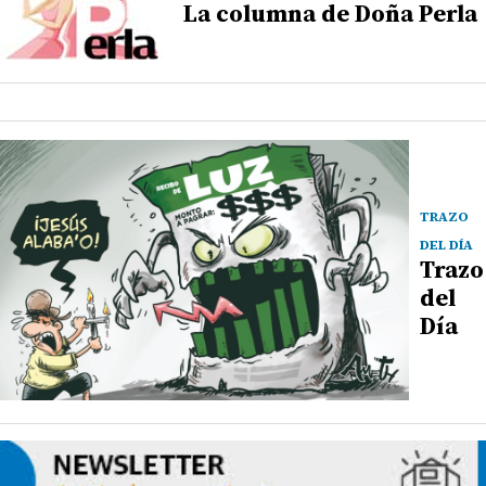
La columna de Doña Perla
TRAZO
DEL DÍA
Trazo
del
Día