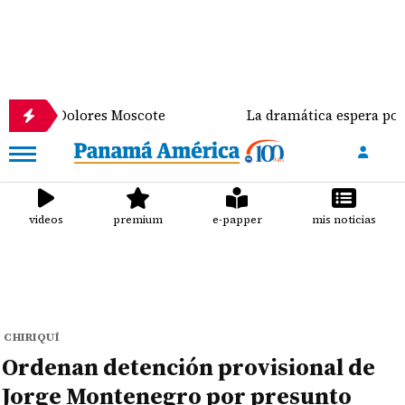
Dolores Moscote
La dramática espera por un traspl
videos
premium
e-papper
mis noticias
CHIRIQUÍ
Ordenan detención provisional de
Jorge Montenegro por presunto