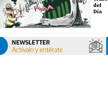
del
Día