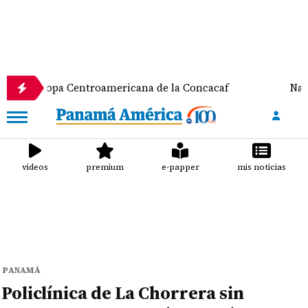
 Centroamericana de la Concacaf
Nathalee Aranda 
videos
premium
e-papper
mis noticias
PANAMÁ
Policlínica de La Chorrera sin