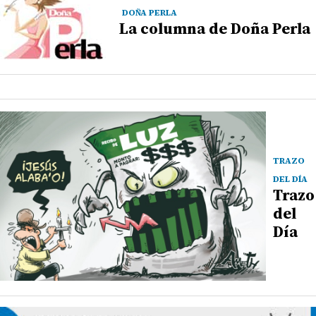
DOÑA PERLA
La columna de Doña Perla
TRAZO
DEL DÍA
Trazo
del
Día