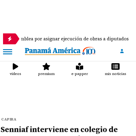
 por asignar ejecución de obras a diputados
Pilo
videos
premium
e-papper
mis noticias
CAPIRA
Senniaf interviene en colegio de