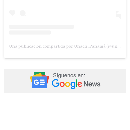
Una publicación compartida por Unachi Panamá (@unachipanama)