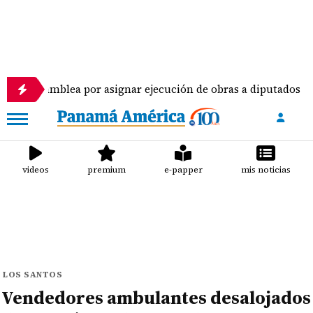
ea por asignar ejecución de obras a diputados
Pi
videos
premium
e-papper
mis noticias
LOS SANTOS
Vendedores ambulantes desalojados