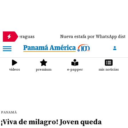
aguas
Nueva estafa por WhatsApp distribuye malwar
videos
premium
e-papper
mis noticias
PANAMÁ
¡Viva de milagro! Joven queda