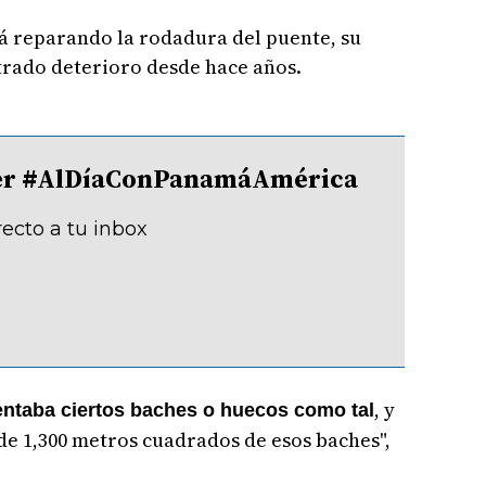
á reparando la rodadura del puente, su
strado deterioro desde hace años.
tter #AlDíaConPanamáAmérica
recto a tu inbox
, y
entaba ciertos baches o huecos como tal
de 1,300 metros cuadrados de esos baches",