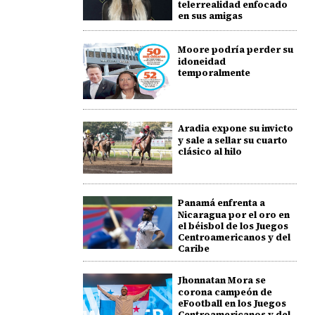
telerrealidad enfocado
en sus amigas
Moore podría perder su
idoneidad
temporalmente
Aradia expone su invicto
y sale a sellar su cuarto
clásico al hilo
Panamá enfrenta a
Nicaragua por el oro en
el béisbol de los Juegos
Centroamericanos y del
Caribe
Jhonnatan Mora se
corona campeón de
eFootball en los Juegos
Centroamericanos y del