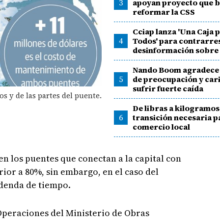
3
apoyan proyecto que 
reformar la CSS
Cciap lanza 'Una Caja 
4
Todos' para contrarres
desinformación sobre 
Nando Boom agradece
5
de preocupación y cari
sufrir fuerte caída
s y de las partes del puente.
De libras a kilogramos
6
transición necesaria p
comercio local
n los puentes que conectan a la capital con
rior a 80%, sin embargo, en el caso del
denda de tiempo.
Operaciones del Ministerio de Obras