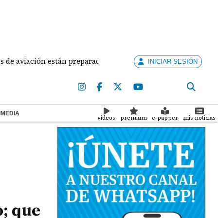
iación están preparados para ejercer la docencia
A
INICIAR SESIÓN
IMEDIA
videos
premium
e-papper
mis noticias
o; que