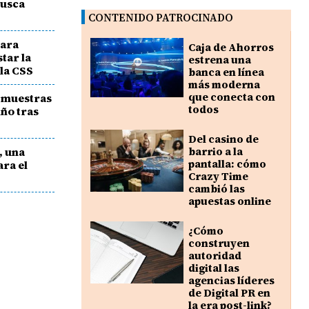
busca
CONTENIDO PATROCINADO
para
Caja de Ahorros
tar la
estrena una
la CSS
banca en línea
más moderna
que conecta con
 muestras
todos
ño tras
Del casino de
, una
barrio a la
pantalla: cómo
ara el
Crazy Time
cambió las
apuestas online
¿Cómo
construyen
autoridad
digital las
agencias líderes
de Digital PR en
la era post-link?