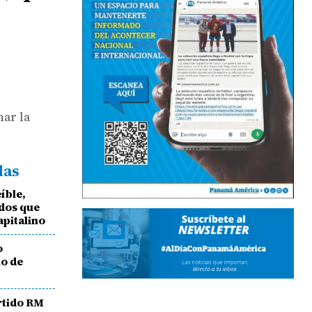
nar la
das
eíble,
idos que
apitalino
o
o de
rtido RM