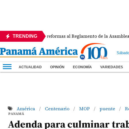
APEDE rechaza reformas al Reglamento de la Asamblea por asi
TRENDING
Sábado
ACTUALIDAD
OPINIÓN
ECONOMÍA
VARIEDADES
América
Centenario
MOP
puente
R
/
/
/
/
PANAMÁ
Adenda para culminar trab