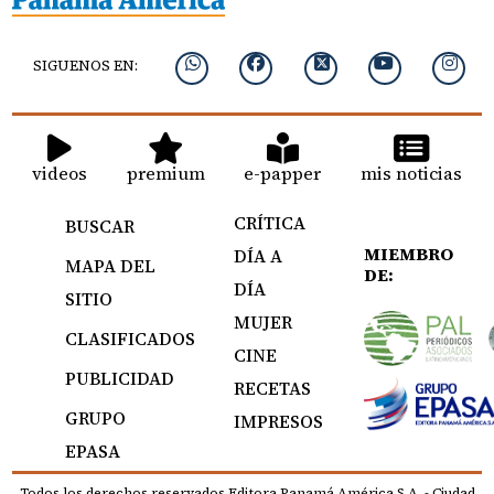
SIGUENOS EN:
videos
premium
e-papper
mis noticias
CRÍTICA
BUSCAR
MIEMBRO
DÍA A
MAPA DEL
DE:
DÍA
SITIO
MUJER
CLASIFICADOS
CINE
PUBLICIDAD
RECETAS
GRUPO
IMPRESOS
EPASA
Todos los derechos reservados Editora Panamá América S.A. - Ciudad