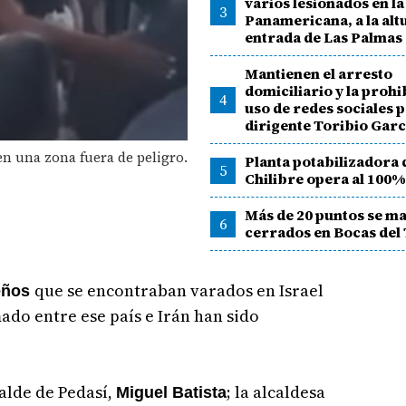
varios lesionados en la
3
Panamericana, a la altu
entrada de Las Palmas
Mantienen el arresto
domiciliario y la prohi
4
uso de redes sociales p
dirigente Toribio Garc
en una zona fuera de peligro.
Planta potabilizadora 
5
Chilibre opera al 100
Más de 20 puntos se m
6
cerrados en Bocas del
que se encontraban varados en Israel
eños
ado entre ese país e Irán han sido
calde de Pedasí,
; la alcaldesa
Miguel Batista