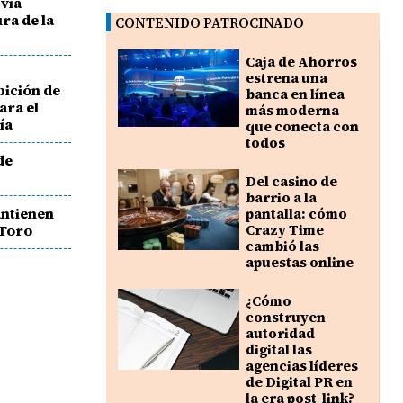
 vía
ra de la
CONTENIDO PATROCINADO
Caja de Ahorros
estrena una
bición de
banca en línea
ara el
más moderna
ía
que conecta con
todos
de
%
Del casino de
barrio a la
antienen
pantalla: cómo
 Toro
Crazy Time
cambió las
apuestas online
¿Cómo
construyen
autoridad
digital las
agencias líderes
de Digital PR en
la era post-link?