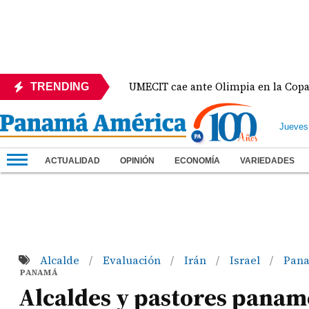
México
UMECIT cae ante Olimpia en la Copa Centr
TRENDING
Jueves
ACTUALIDAD
OPINIÓN
ECONOMÍA
VARIEDADES
Alcalde
Evaluación
Irán
Israel
Pan
/
/
/
/
PANAMÁ
Alcaldes y pastores paname