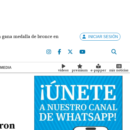
edalla de bronce en salto largo femenino
José Fa
INICIAR SESIÓN
IMEDIA
videos
premium
e-papper
mis noticias
eron