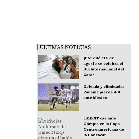
ÚLTIMAS NOTICIAS
¿Por qué el 8 de
agosto se celebra el
Día Internacional del
Gato?
Goleada y eliminada:
Panamá pierde 4-0
ante México
UMECIT cae ante
Olimpia en la Copa
Centroamericana de
la Concacaf