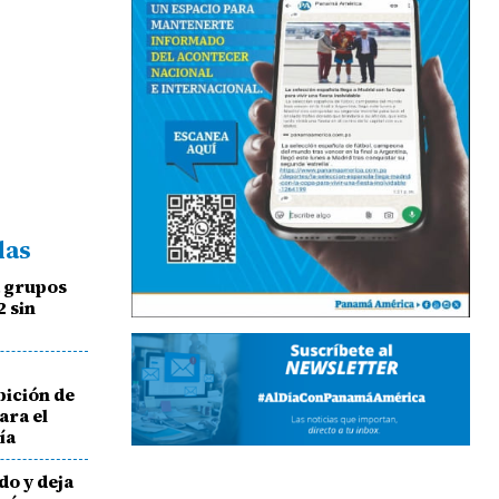
das
a grupos
2 sin
bición de
ara el
ía
do y deja