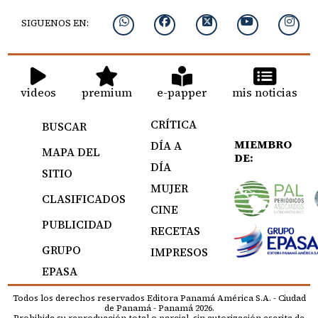
SIGUENOS EN:
videos
premium
e-papper
mis noticias
CRÍTICA
BUSCAR
MIEMBRO
DÍA A
MAPA DEL
DE:
DÍA
SITIO
MUJER
CLASIFICADOS
CINE
PUBLICIDAD
RECETAS
GRUPO
IMPRESOS
EPASA
Todos los derechos reservados Editora Panamá América S.A. - Ciudad
de Panamá - Panamá 2026.
Prohibida su reproducción total o parcial, sin autorización escrita de