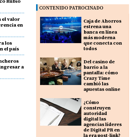
rco Rubio
CONTENIDO PATROCINADO
 el valor
Caja de Ahorros
erencia en
estrena una
banca en línea
más moderna
a los
que conecta con
n el país
todos
ancheros
Del casino de
ingresar a
barrio a la
pantalla: cómo
Crazy Time
cambió las
apuestas online
¿Cómo
construyen
autoridad
digital las
agencias líderes
de Digital PR en
la era post-link?