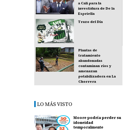
a Cali para la
investidura de De la
Espriella
Trazo del Día
Plantas de
tratamiento
abandonadas
contaminan ríos y
amenazan
potabilizadora en La
Chorrera
LO MÁS VISTO
Moore podría perder su
idoneidad
temporalmente