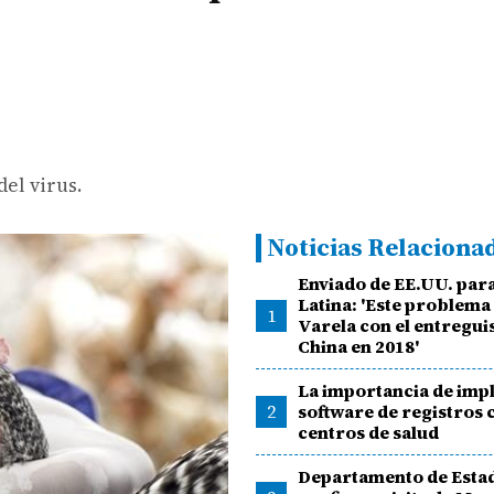
del virus.
Noticias Relaciona
Enviado de EE.UU. par
Latina: 'Este problema
1
Varela con el entregu
China en 2018'
La importancia de im
2
software de registros c
centros de salud
Departamento de Esta