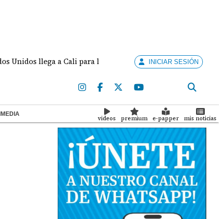
s llega a Cali para la investidura de De la Espriella
INICIAR SESIÓN
IMEDIA
videos
premium
e-papper
mis noticias