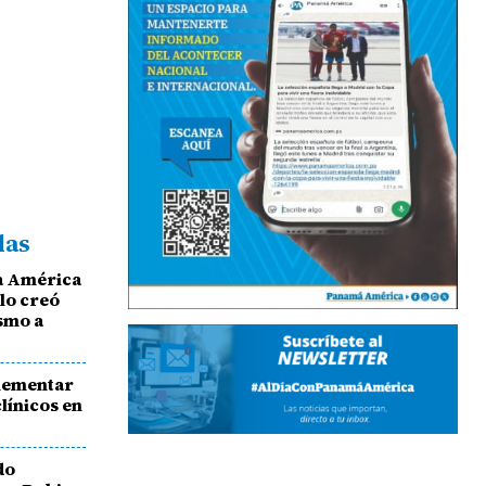
das
a América
 lo creó
ismo a
plementar
línicos en
do