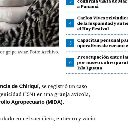
3
confirma visita de Ma
a Panamá
Carlos Vives reivindica
4
de la hispanidad y su h
el Hay Festival
Capacitan personal par
5
operativos de verano e
or gripe aviar. Foto: Archivo.
Preocupación entre l
6
por nuevo cobro para 
Isla Iguana
se registró un caso
ncia de Chiriquí,
genicidad H5N1 en una granja avícola,
rollo Agropecuario (MIDA).
olado con el sacrificio, entierro y vacío