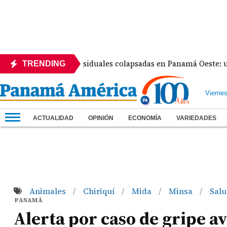
cciona aguas residuales colapsadas en Panamá Oeste: una cris
TRENDING
Vierne
ACTUALIDAD
OPINIÓN
ECONOMÍA
VARIEDADES
Animales
Chiriquí
Mida
Minsa
Salu
/
/
/
/
PANAMÁ
Alerta por caso de gripe av