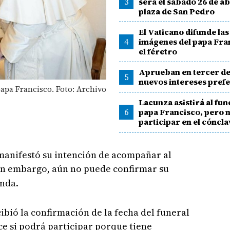
3
será el sábado 26 de abr
plaza de San Pedro
El Vaticano difunde la
4
imágenes del papa Fra
el féretro
Aprueban en tercer d
5
nuevos intereses pref
papa Francisco. Foto: Archivo
Lacunza asistirá al fun
6
papa Francisco, pero 
participar en el cóncla
 manifestó su intención de acompañar al
sin embargo, aún no puede confirmar su
enda.
ibió la confirmación de la fecha del funeral
ce si podrá participar porque tiene