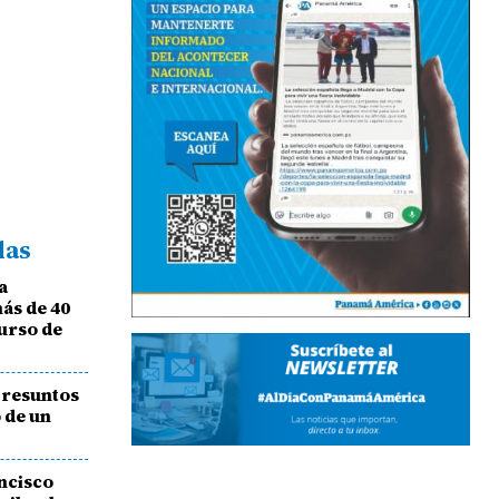
das
a
ás de 40
urso de
 presuntos
 de un
ancisco