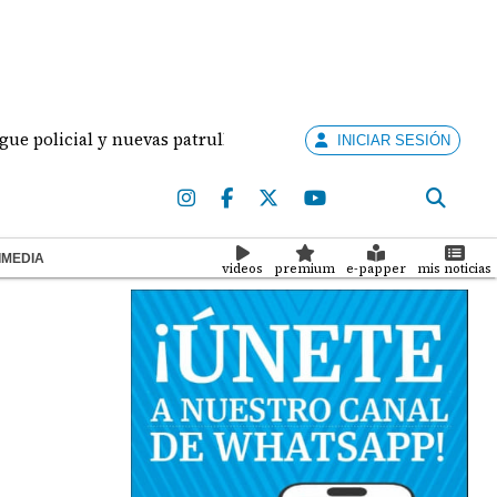
cial y nuevas patrullas para combatir la delincuencia en la p
INICIAR SESIÓN
IMEDIA
videos
premium
e-papper
mis noticias