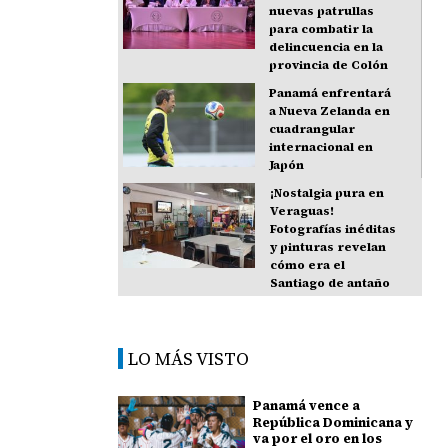
nuevas patrullas
para combatir la
delincuencia en la
provincia de Colón
Panamá enfrentará
a Nueva Zelanda en
cuadrangular
internacional en
Japón
¡Nostalgia pura en
Veraguas!
Fotografías inéditas
y pinturas revelan
cómo era el
Santiago de antaño
LO MÁS VISTO
Panamá vence a
República Dominicana y
va por el oro en los