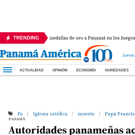
h Lide dio dos medallas de oro a Panamá en los Juegos Centr
TRENDING
Jueves
ACTUALIDAD
OPINIÓN
ECONOMÍA
VARIEDADES
Fe
Iglesia católica
muerte
Papa Franci
/
/
/
PANAMÁ
Autoridades panameñas acu