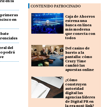
il en la
CONTENIDO PATROCINADO
s primeras
Caja de Ahorros
ncisco en
estrena una
banca en línea
más moderna
ebate
que conecta con
erenciales
todos
eral del
Del casino de
no podrá
barrio a la
ve
pantalla: cómo
Crazy Time
cambió las
apuestas online
¿Cómo
construyen
autoridad
digital las
agencias líderes
de Digital PR en
la era post-link?