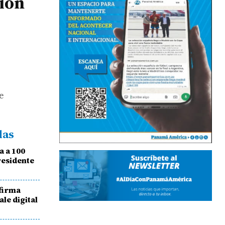
ción
de
das
a a 100
residente
nfirma
le digital