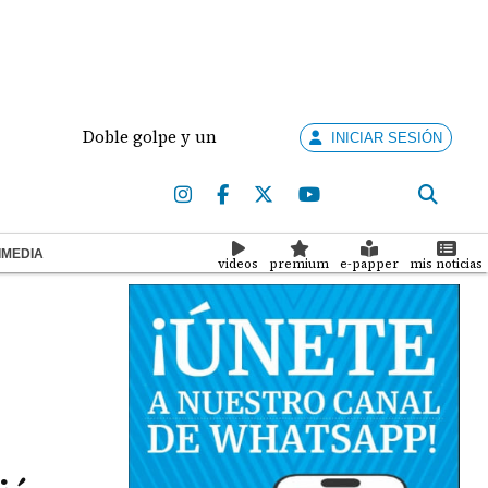
Doble golpe y un futuro por revisar
Meduca act
INICIAR SESIÓN
IMEDIA
videos
premium
e-papper
mis noticias