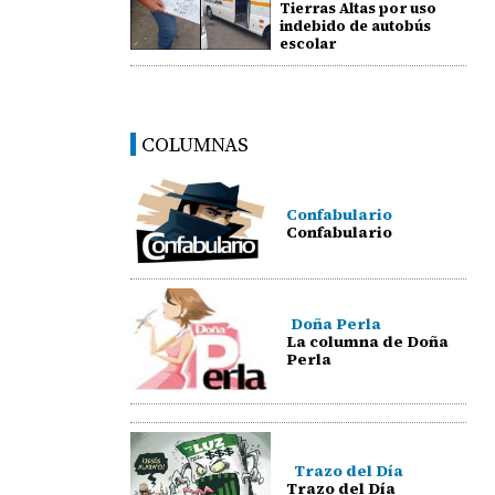
Tierras Altas por uso
indebido de autobús
escolar
COLUMNAS
Confabulario
Confabulario
Doña Perla
La columna de Doña
Perla
Trazo del Día
Trazo del Día