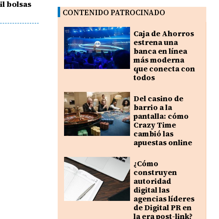
l bolsas
CONTENIDO PATROCINADO
Caja de Ahorros
estrena una
banca en línea
más moderna
que conecta con
todos
Del casino de
barrio a la
pantalla: cómo
Crazy Time
cambió las
apuestas online
¿Cómo
construyen
autoridad
digital las
agencias líderes
de Digital PR en
la era post-link?