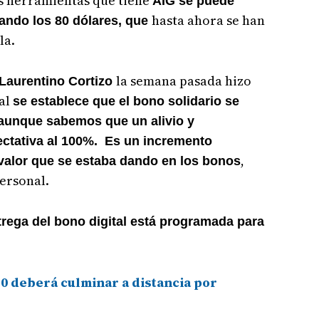
as herramientas que tiene
AIG se puede
hasta ahora se han
zando los 80 dólares, que
la.
la semana pasada hizo
 Laurentino Cortizo
al
se establece que el bono solidario se
 aunque sabemos que un alivio y
ctativa al 100%. Es un incremento
,
valor que se estaba dando en los bonos
personal.
rega del bono digital está programada para
0 deberá culminar a distancia por