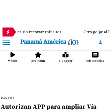
n recortar tránsitos
Otro golpe al bolsillo del pa
videos
premium
e-papper
mis noticias
PANAMÁ
Autorizan APP para ampliar Vía