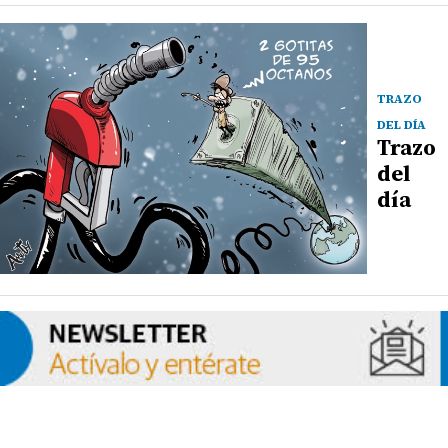
TRAZO
DEL DÍA
Trazo
del
día