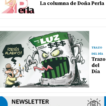
La columna de Doña Perla
TRAZO
DEL DÍA
Trazo
del
Día